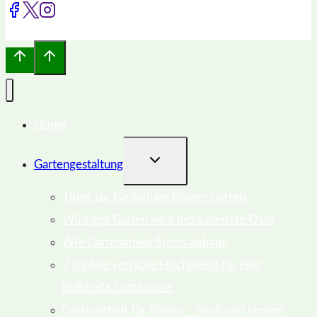
Home
UNTERMENÜ
Gartengestaltung
UMSCHALTEN
Tipps zur Gestaltung kleiner Gärten
Winziger Garten wird bezaubernde Oase
Wie Gartenarbeit Stress abbaut
7 schöne vertikale Hochbeete für eine
blühende Gartenoase
Gartenarbeit für Kinder – Spaß und Lernen