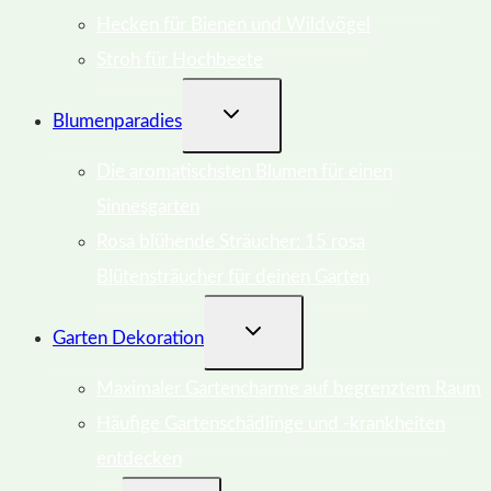
Hecken für Bienen und Wildvögel
Stroh für Hochbeete
UNTERMENÜ
Blumenparadies
UMSCHALTEN
Die aromatischsten Blumen für einen
Sinnesgarten
Rosa blühende Sträucher: 15 rosa
Blütensträucher für deinen Garten
UNTERMENÜ
Garten Dekoration
UMSCHALTEN
Maximaler Gartencharme auf begrenztem Raum
Häufige Gartenschädlinge und -krankheiten
entdecken