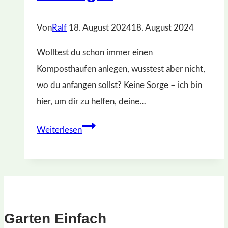
Von
Ralf
18. August 2024
18. August 2024
Wolltest du schon immer einen
Komposthaufen anlegen, wusstest aber nicht,
wo du anfangen sollst? Keine Sorge – ich bin
hier, um dir zu helfen, deine…
Wie
Weiterlesen
man
einen
Komposthaufen
anlegt:
Kompost-
Garten Einfach
Anleitung