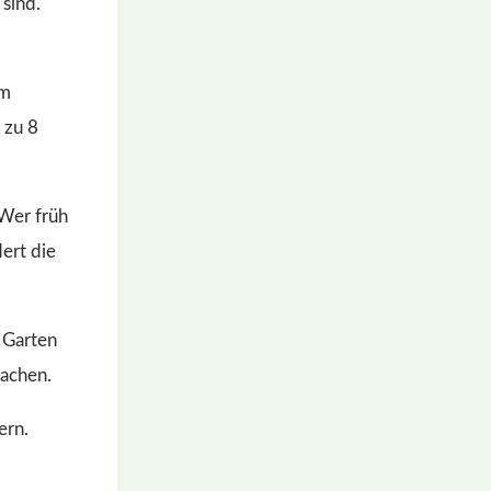
um
 zu 8
 Wer früh
ert die
 Garten
machen.