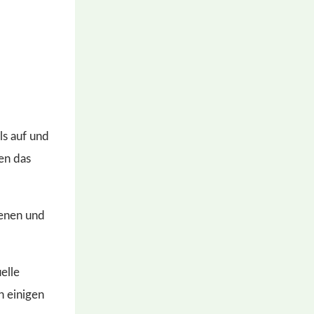
ls auf und
en das
ienen und
elle
n einigen