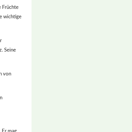
e Früchte
e wichtige
r
z. Seine
n von
. Er mag