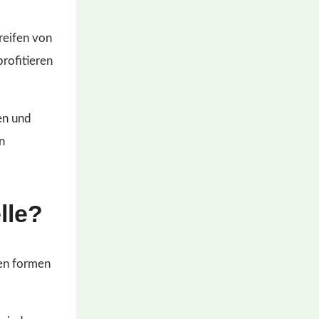
reifen von
rofitieren
en und
n
lle?
den formen